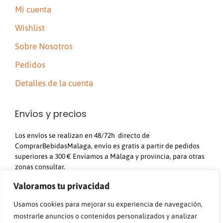
Mi cuenta
Wishlist
Sobre Nosotros
Pedidos
Detalles de la cuenta
Envíos y precios
Los envíos se realizan en 48/72h directo de
ComprarBebidasMalaga, envío es gratis a partir de pedidos
superiores a 300 € Enviamos a Málaga y provincia, para otras
zonas consultar.
Los precios mostrados en este sitio web no incluyen IVA. El
Valoramos tu privacidad
IVA será añadido en el carrito una vez añadidos los
productos.
Usamos cookies para mejorar su experiencia de navegación,
Inscita en el Registro Mercantil de Malaga, Tomo 4767, Folio
mostrarle anuncios o contenidos personalizados y analizar