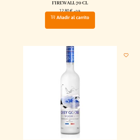
FIREWALL 70 CL
12,80
€
+IVA
Añadir al carrito