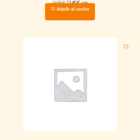
14,80
€
13,40
€
+IVA
Añadir al carrito