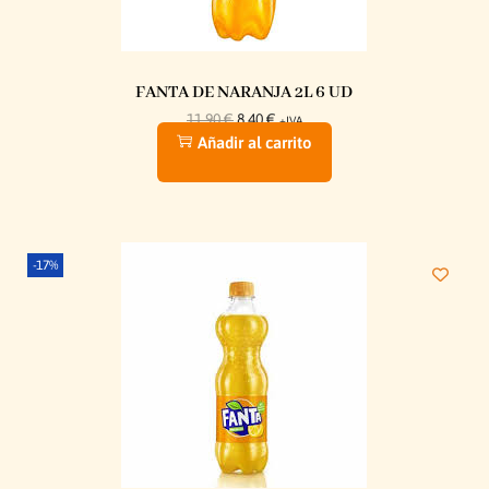
FANTA DE NARANJA 2L 6 UD
11,90
€
8,40
€
+IVA
Añadir al carrito
-17%