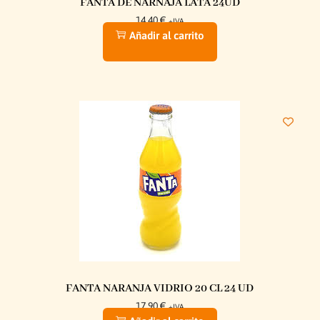
FANTA DE NARNAJA LATA 24UD
14,40
€
+IVA
Añadir al carrito
FANTA NARANJA VIDRIO 20 CL 24 UD
17,90
€
+IVA