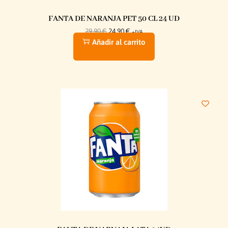
FANTA DE NARANJA PET 50 CL 24 UD
29,90
€
24,90
€
+IVA
Añadir al carrito