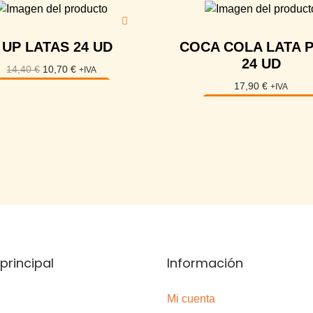
 UP LATAS 24 UD
COCA COLA LATA 
24 UD
14,40
€
10,70
€
+IVA
17,90
€
+IVA
Añadir al carrito
Añadir al carrito
principal
Información
Mi cuenta