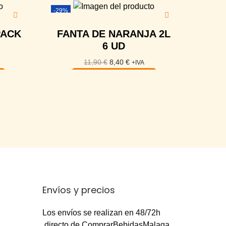
-29%
PACK
FANTA DE NARANJA 2L
6 UD
11,90
€
8,40
€
+IVA
Añadir al carrito
Envíos y precios
Los envíos se realizan en 48/72h
directo de ComprarBebidasMalaga,