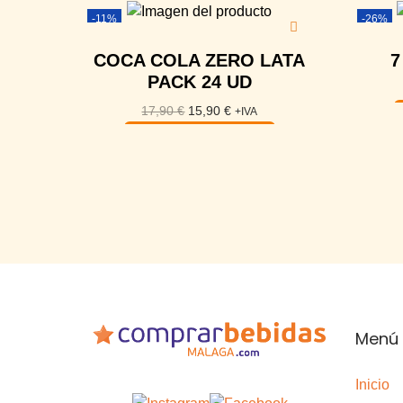
-11%
-26%
COCA COLA ZERO LATA
7
PACK 24 UD
17,90
€
15,90
€
+IVA
Añadir al carrito
Menú 
Inicio