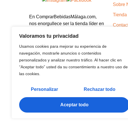
Sobre 
Tienda
En ComprarBebidasMálaga.com,
nos enorgullece ser la tienda líder en
Contac
la venta de bebidas en la región.
Blog
Valoramos tu privacidad
Aviso L
Usamos cookies para mejorar su experiencia de
navegación, mostrarle anuncios o contenidos
Cond
personalizados y analizar nuestro tráfico. Al hacer clic en
cont
“Aceptar todo” usted da su consentimiento a nuestro uso de
las cookies.
Polí
Polí
Personalizar
Rechazar todo
Aceptar todo